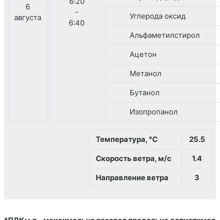
6:20
6
-
Углерода оксид
августа
6:40
Альфаметилстирол
Ацетон
Метанол
Бутанол
Изопропанол
Температура, °С
25.5
Скорость ветра, м/с
1.4
Направление ветра
З