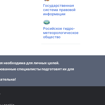
Государственная
система правовой
информации
Росийское гидро-
метеорологическое
общество
я необходима для личных целей.
ованные специалисты подготовят их для
зательна!
г