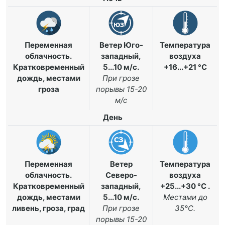
Переменная
Ветер Юго-
Температура
облачность.
западный,
воздуха
Кратковременный
5...10 м/с
.
+16...+21 °C
дождь, местами
При грозе
гроза
порывы 15-20
м/с
День
Переменная
Ветер
Температура
облачность.
Северо-
воздуха
Кратковременный
западный,
+25...+30 °C
.
дождь, местами
5...10 м/с
.
Местами до
ливень, гроза, град
При грозе
35°C.
порывы 15-20