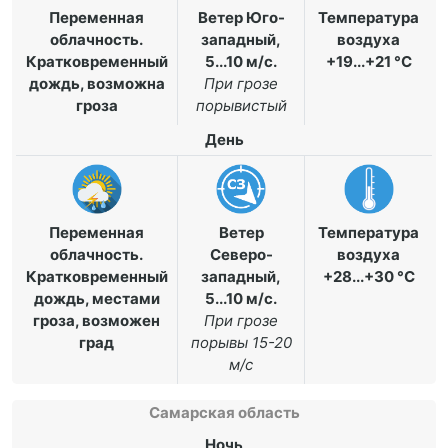
Переменная
Ветер Юго-
Температура
облачность.
западный,
воздуха
Кратковременный
5...10 м/с
.
+19...+21 °C
дождь, возможна
При грозе
гроза
порывистый
День
Переменная
Ветер
Температура
облачность.
Северо-
воздуха
Кратковременный
западный,
+28...+30 °C
дождь, местами
5...10 м/с
.
гроза, возможен
При грозе
град
порывы 15-20
м/с
Самарская область
Ночь