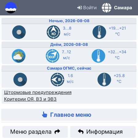
Войти
Самара
Ночью, 2026-08-08
3...8
+19...+21
м/с
°C
Днём, 2026-08-08
7...12
+32...+34
м/с
°C
Самара ОГМС, сейчас
1.6
+25.8
м/с
°C
Штормовые предупреждения
Критерии ОЯ, ВЗ и ЭВЗ
Главное меню
Меню раздела
Информация