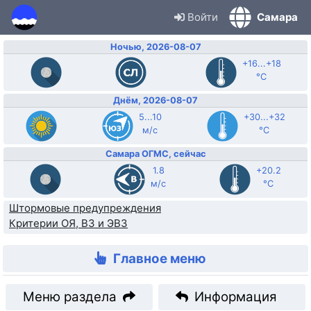
Войти
Самара
Ночью, 2026-08-07
+16...+18
°C
Днём, 2026-08-07
5...10
+30...+32
м/с
°C
Самара ОГМС, сейчас
1.8
+20.2
м/с
°C
Штормовые предупреждения
Критерии ОЯ, ВЗ и ЭВЗ
Главное меню
Меню раздела
Информация