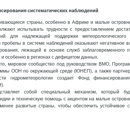
сирования систематических наблюдений
вивающиеся страны, особенно в Африке и малые остров
должают испытывать трудности с предоставлением достат
ий для надлежащей поддержки метеорологического 
 пробелы в системе наблюдений оказывают негативное в
рования, лежащей в основе служб заблаговременного 
 и особенно в регионах с дефицитом данных.
это, мировое сообщество под руководством ВМО, Прогр
ммы ООН по окружающей среде (ЮНЕП), а также партнер
сти гидрометеорологии создает Фонд финансирования
).
тавляет собой специальный механизм, который буд
сидии и техническую помощь с акцентом на малые остров
именее развитые страны, чтобы обеспечить устойчивое 