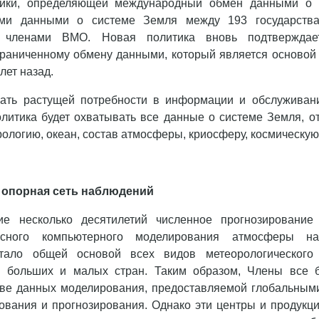
тики, определяющей международный обмен данными о п
ми данными о системе Земля между 193 государст
 членами ВМО. Новая политика вновь подтверждает
граниченному обмену данными, который является основой
лет назад.
чать растущей потребности в информации и обслуживан
олитика будет охватывать все данные о системе Земля, 
дрологию, океан, состав атмосферы, криосферу, космическую
 опорная сеть наблюдений
ие несколько десятилетий численное прогнозировани
ексного компьютерного моделирования атмосферы н
ало общей основой всех видов метеорологического 
 больших и малых стран. Таким образом, Члены все 
ове данных моделирования, предоставляемой глобальным
вания и прогнозирования. Однако эти центры и продукци