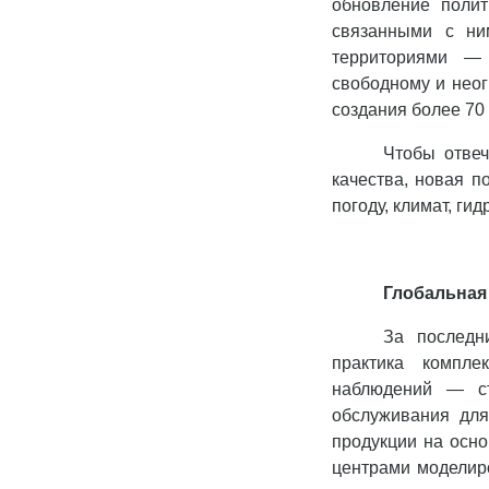
обновление поли
связанными с ни
территориями —
свободному и нео
создания более 70 
Чтобы отве
качества, новая п
погоду, климат, ги
Глобальная
За последн
практика компл
наблюдений — ст
обслуживания для
продукции на осн
центрами моделиро