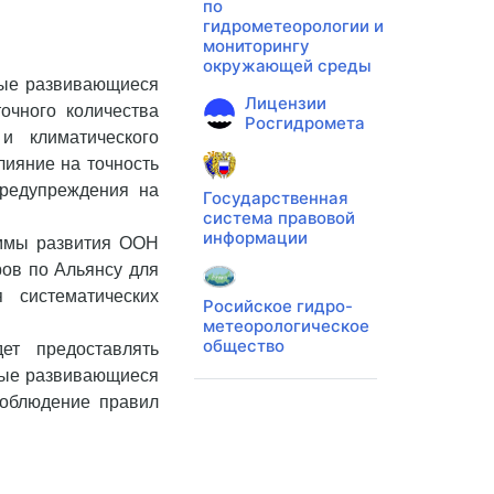
по
гидрометеорологии и
мониторингу
окружающей среды
ные развивающиеся
Лицензии
очного количества
Росгидромета
и климатического
лияние на точность
предупреждения на
Государственная
система правовой
информации
аммы развития ООН
ов по Альянсу для
 систематических
Росийское гидро-
метеорологическое
общество
ет предоставлять
ные развивающиеся
соблюдение правил