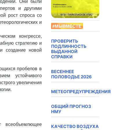
людений. Они были
пертов и другими
ой рост спроса со
етеорологических и
еском конгрессе,
ПРОВЕРИТЬ
табную стратегию и
ПОДЛИННОСТЬ
 и создание новой
ВЫДАННОЙ
СПРАВКИ
ющихся пробелов в
ВЕСЕННЕЕ
ием устойчивого
ПОЛОВОДЬЕ 2026
ыстрого увеличения
огии.
МЕТЕОПРЕДУПРЕЖДЕНИЯ
ОБЩИЙ ПРОГНОЗ
НМУ
т всеобъемлющее
КАЧЕСТВО ВОЗДУХА