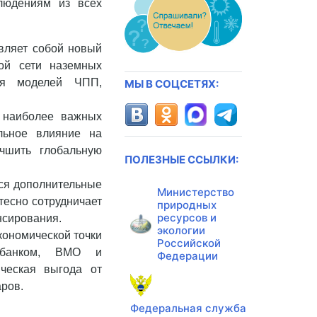
людениям из всех
вляет собой новый
ной сети наземных
ля моделей ЧПП,
МЫ В СОЦСЕТЯХ:
 наиболее важных
льное влияние на
чшить глобальную
ПОЛЕЗНЫЕ ССЫЛКИ:
ся дополнительные
Министерство
тесно сотрудничает
природных
ресурсов и
нсирования.
экологии
кономической точки
Российской
м банком, ВМО и
Федерации
ическая выгода от
аров.
Федеральная служба