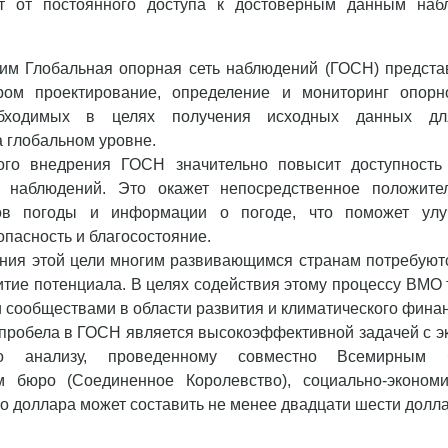
ят от постоянного доступа к достоверным данным наб
тим Глобальная опорная сеть наблюдений (ГОСН) предста
ром проектирование, определение и мониторинг опор
обходимых в целях получения исходных данных д
 глобальном уровне.
ого внедрения ГОСН значительно повысит доступность
 наблюдений. Это окажет непосредственное положите
зов погоды и информации о погоде, что поможет улу
пасность и благосостояние.
ния этой цели многим развивающимся странам потребуют
итие потенциала. В целях содействия этому процессу ВМО 
сообществами в области развития и климатического фина
пробела в ГОСН является высокоэффективной задачей с э
но анализу, проведенному совместно Всемирны
м бюро (Соединенное Королевство), социально-эконом
о доллара может составить не менее двадцати шести долл