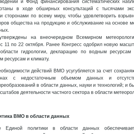
людений и Фонд финансирования систематических наб
ботаны в ходе обширных консультаций с тысячами экс
и сторонами по всему миру, чтобы удовлетворить взрывн
оров общества на продукцию и обслуживание на основе м
ных.
тверждены на внеочередном Всемирном метеорологич
с 11 по 22 октября. Ранее Конгресс одобрил новую масш
области гидрологии, декларацию по водным ресурсам
м ресурсам и климату.
обходимости действий ВМО усугубляется за счет сохраня
нах с недостаточным объемом данных и отсутств
реобразований в области данных, науки и технологий; и б
сштабов деятельности частного сектора в области метеорол
итика ВМО в области данных
ие Единой политики в области данных обеспечивае