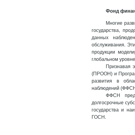
Фонд финан
Многие раз
государства, про
данных наблюден
обслуживания. Эти
продукции модели
глобальном уровне
Признавая 
(ПРООН) и Програ
развития в обла
наблюдений (ФФСН
ФФСН предс
долгосрочные суб
государства и на
ГОСН.