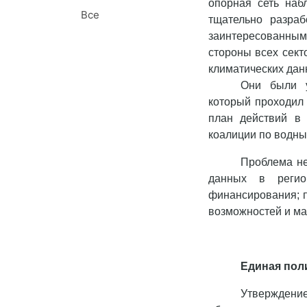
опорная сеть наб
Все
тщательно разра
заинтересованным
стороны всех сект
климатических дан
Они были у
который проходил 
план действий в 
коалиции по водны
Проблема не
данных в регио
финансирования; п
возможностей и ма
Единая пол
Утвержден