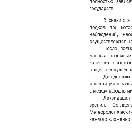
полностью завис
государств.
В связи с э
подход, при кото
наблюдений, не
осуществляются на
После полн
данных наземных
качество прогно
общественную безо
Для достиже
инвестиции и разв
с международными 
Ликвидация 
зрения. Соглас
Метеорологически
каждого вложенног