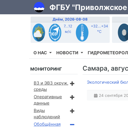
ФГБУ "Приволжское
Днём, 2026-08-08
7...12
+32...+34
м/с
°C
О НАС
НОВОСТИ
ГИДРОМЕТЕОРОЛ
Самара, авгус
МОНИТОРИНГ
Экологический бюлл
ВЗ и ЭВЗ окруж.
среды
24 сентября 20
Оперативные
данные
Виды
наблюдений
Обобщённая