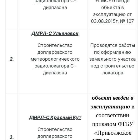
радиолокатора С-
УГМС» о вводе
диапазона
объекта в
эксплуатацию от
03.08.2015г. № 107
ДМРЛ-С Ульяновск
Строительство
Проводятся работы
доплеровского
по оформлению
2.
метеорологического
земельного участка
радиолокатора С-
под строительство
диапазона
локатора
о
бъект введен в
эксплуатацию
в
соответствии
ДМРЛ-С Красный Кут
приказом ФГБУ
Строительство
«Приволжское
доплеровского
3.