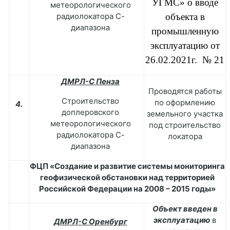
УГМС» о вводе
метеорологического
радиолокатора С-
объекта в
диапазона
промышленную
эксплуатацию от
26.02.2021г. № 21
ДМРЛ-С Пенза
Проводятся работы
Строительство
по оформлению
4.
доплеровского
земельного участка
метеорологического
под строительство
радиолокатора С-
локатора
диапазона
ФЦП «Создание и развитие системы мониторинга
геофизической обстановки над территорией
Российской Федерации на 2008
–
2015 годы»
Объект введен в
эксплуатацию
в
ДМРЛ-С Оренбург