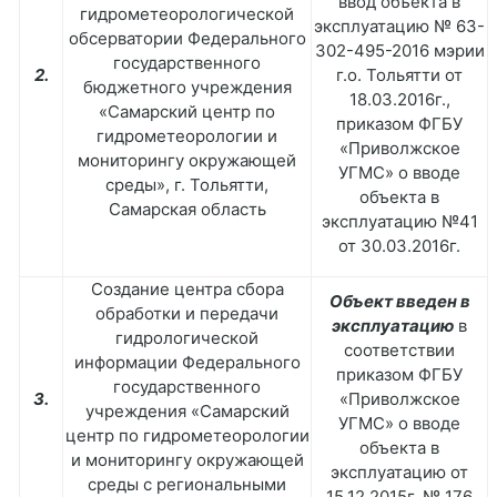
ввод объекта в
гидрометеорологической
эксплуатацию № 63-
обсерватории Федерального
302-495-2016 мэрии
государственного
2.
г.о. Тольятти от
бюджетного учреждения
18.03.2016г.,
«Самарский центр по
приказом ФГБУ
гидрометеорологии и
«Приволжское
мониторингу окружающей
УГМС» о вводе
среды», г. Тольятти,
объекта в
Самарская область
эксплуатацию №41
от 30.03.2016г.
Создание центра сбора
Объект введен в
обработки и передачи
эксплуатацию
в
гидрологической
соответствии
информации Федерального
приказом ФГБУ
государственного
3.
«Приволжское
учреждения «Самарский
УГМС» о вводе
центр по гидрометеорологии
объекта в
и мониторингу окружающей
эксплуатацию от
среды с региональными
15.12.2015г. № 176