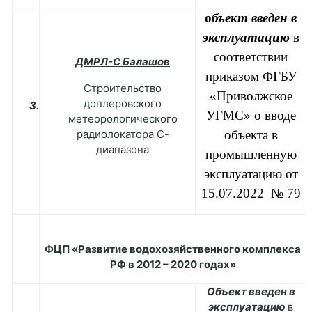
о
бъект введен в
эксплуатацию
в
соответствии
ДМРЛ-С Балашов
приказом ФГБУ
Строительство
«Приволжское
доплеровского
3.
УГМС» о вводе
метеорологического
радиолокатора С-
объекта в
диапазона
промышленную
эксплуатацию от
15.07.2022 № 79
ФЦП «Развитие водохозяйственного комплекса
РФ в 2012 – 2020 годах»
Объект введен в
эксплуатацию
в